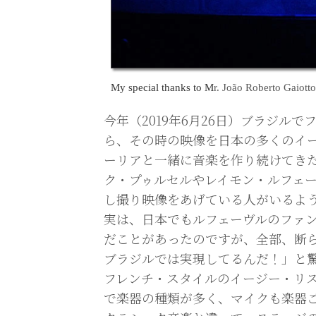
My special thanks to M
r. João Roberto Gaiotto
今年（2019年6月26日）ブラジルでフ
ら、その時の映像を日本の多くのイ
ーリアと一緒に音楽を作り続けてきたG
ク・プゥルセルやレイモン・ルフェ
し撮り映像をあげている人がいるよ
実は、日本でもルフェーヴルのファ
だことがあったのですが、全部、断
ブラジルでは実現してるんだ！」と
フレンチ・スタイルのイージー・リ
で楽器の種類が多く、マイクも楽器