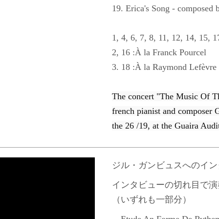
19. Erica's Song - composed 
1, 4, 6, 7, 8, 11, 12, 14, 15, 
2, 16 :À la Franck Pourcel
3. 18 :À la Raymond Lefèvre
The concert "The Music Of Th
french pianist and composer G
the 26 /19, at the Guaira Audi
ジル・ガンビュスへのイン
インタビューの切れ目で演
（いずれも一部分）
－Etude An Forme De Ry