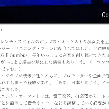
 !
レンチ・スタイルのポップス・オーケストラ演奏会を主催したJoã
ージー・リスニング・ファンに紹介してほしい、と連絡
ill Gumbus。長年いっしょに音楽を創り続けてき
ーヴルによる編曲を基にした演奏もあります。（「コン
うですね。）
ン・クラブが映像会社とともに、プロモーターや企画会
られてしまった経緯があり、「ああ、日本と同じく、イ
驚きました。
スニング・オーケストラは、電子楽器、打楽器から、ト
ごとに設置して音量やエコーなどを調整していく必要が