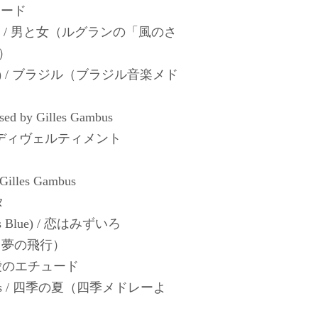
リュード
 Femme / 男と女（ルグランの「風のさ
）
o Brasil) / ブラジル（ブラジル音楽メド
osed by Gilles Gambus
 ふたりのディヴェルティメント
 Gilles Gambus
タ
ve Is Blue) / 恋はみずいろ
ルド（夢の飛行）
rm / 愛のエチュード
e Saisons / 四季の夏（四季メドレーよ