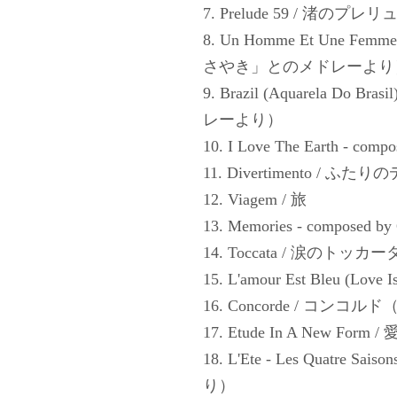
7. Prelude 59 / 渚のプレ
8. Un Homme Et Une
さやき」とのメドレーより
9. Brazil (Aquarela D
レーより）
10. I Love The Earth - comp
11. Divertimento /
12. Viagem / 旅
13. Memories - composed by
14. Toccata / 涙のトッカー
15. L'amour Est Bleu (Lo
16. Concorde / コンコ
17. Etude In A New Fo
18. L'Ete - Les Quatr
り）