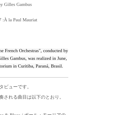
by Gilles Gambus
17 :À la Paul Mauriat
e French Orchestras", conducted by
illes Gambus, was realized in June,
torium in Curitiba, Paraná, Brasil.
タビューです。
奏される曲目は以下のとおり。
theme & Blues / ポール・モーリアの