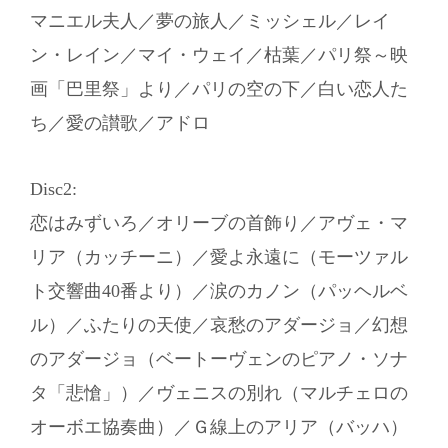
マニエル夫人／夢の旅人／ミッシェル／レイ
ン・レイン／マイ・ウェイ／枯葉／パリ祭～映
画「巴里祭」より／パリの空の下／白い恋人た
ち／愛の讃歌／アドロ
Disc2:
恋はみずいろ／オリーブの首飾り／アヴェ・マ
リア（カッチーニ）／愛よ永遠に（モーツァル
ト交響曲40番より）／涙のカノン（パッヘルベ
ル）／ふたりの天使／哀愁のアダージョ／幻想
のアダージョ（ベートーヴェンのピアノ・ソナ
タ「悲愴」）／ヴェニスの別れ（マルチェロの
オーボエ協奏曲）／Ｇ線上のアリア（バッハ）