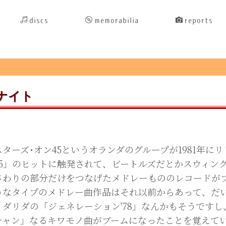
discs
memorabilia
reports
ナイト
ターズ･オン45というオランダのグループが1981年に
45」のヒットに触発されて、ビートルズだとかスウィン
さわりの部分だけをつなげたメドレーもののレコードが
うなタイプのメドレー曲作品はそれ以前からあって、だ
、ダリダの「ジェネレーション'78」なんかもそうですし
チャン」なるキワモノ曲がブームになったことを覚えて