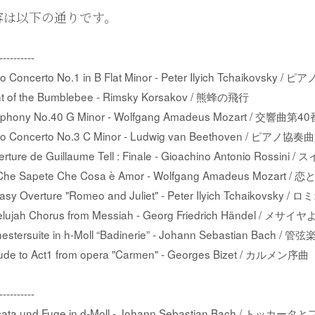
容は以下の通りです。
--------
no Concerto No.1 in B Flat Minor - Peter Ilyich Tchaikovs
ght of the Bumblebee - Rimsky Korsakov / 熊蜂の飛行
phony No.40 G Minor - Wolfgang Amadeus Mozart / 交響曲第
no Concerto No.3 C Minor - Ludwig van Beethoven / ピア
rture de Guillaume Tell : Finale - Gioachino Antonio Rossin
 Che Sapete Che Cosa è Amor - Wolfgang Amadeus Moza
tasy Overture "Romeo and Juliet" - Peter Ilyich Tchaiko
lelujah Chorus from Messiah - Georg Friedrich Händel / 
hestersuite in h-Moll “Badinerie” - Johann Sebastian Ba
lude to Act1 from opera "Carmen" - Georges Bizet / カルメン序曲
--------
cata und Fuge in d-Moll - Johann Sebastian Bach / トッカ