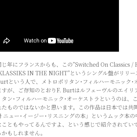
年にフランスからも、この”Switched On Classics / Ho
KLASSIKS IN THE NIGHT”というシングル盤
. Burtという人で、メトロポリタン･フィルハーモニッ
ますが、ご存知のとおりF. Burtはルフェーヴルのエイ
リタン･フィルハーモニック･オーケストラというのは、
れたものではないかと思います。この作品は日本では共同
冊 ニュー･イージー･リスニングの本」というムック本
なこともやってるんですよ、という感じで紹介されてい
るかもしれません。