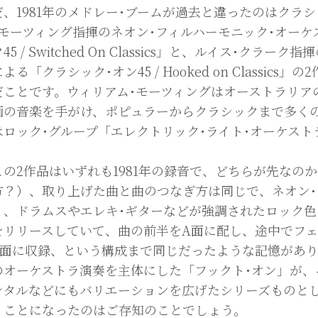
だ、1981年のメドレー･ブームが過去と違ったのはクラ
･モーツィング指揮のネオン･フィルハーモニック･オーケ
45 / Switched On Classics」と、ルイス･ク
よる「クラシック･オン45 / Hooked on Classi
だことです。ウィリアム･モーツィングはオーストラリア
画の音楽を手がけ、ポピュラーからクラシックまで多く
はロック･グループ「エレクトリック･ライト･オーケス
。
の2作品はいずれも1981年の録音で、どちらが先なの
方？）、取り上げた曲と曲のつなぎ方は同じで、ネオン
く、ドラムスやエレキ･ギターなどが強調されたロック
をリリースしていて、曲の前半をA面に配し、途中でフェ
B面に収録、という構成まで同じだったような記憶があ
のオーケストラ演奏を主体にした「フックト･オン」が、
ンタルなどにもバリエーションを広げたシリーズものと
くことになったのはご存知のことでしょう。