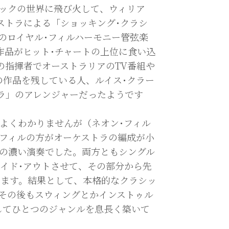
シックの世界に飛び火して、ウィリア
ストラによる「ショッキング･クラシ
ラーク指揮のロイヤル･フィルハーモニー管弦楽
cs」の2作品がヒット･チャートの上位に食い込
の指揮者でオーストラリアのTV番組や
の作品を残している人、ルイス･クラー
トラ」のアレンジャーだったようです
かよくわかりませんが（ネオン･フィル
･フィルの方がオーケストラの編成が小
色の濃い演奏でした。両方ともシングル
イド･アウトさせて、その部分から先
ります。結果として、本格的なクラシッ
その後もスウィングとかインストゥル
してひとつのジャンルを息長く築いて