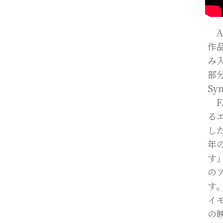
A
作
み
部
Sy
F
る
し
年
す
の
す。
イ
の