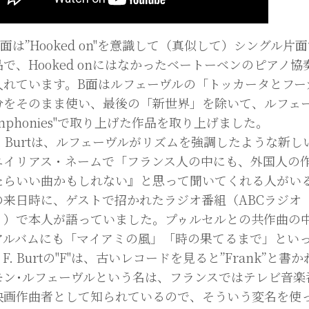
面は”Hooked on"を意識して（真似して）シングル
品で、Hooked onにはなかったベートーベンのピアノ
入れています。B面はルフェーヴルの「トッカータとフー
分をそのまま使い、最後の「新世界」を除いて、ルフェーヴ
mphonies"で取り上げた作品を取り上げました。
. Burtは、ルフェーヴルがリズムを強調したような新
エイリアス・ネームで「フランス人の中にも、外国人の
たらいい曲かもしれない』と思って聞いてくれる人がいる
の来日時に、ゲストで招かれたラジオ番組（ABCラジオ
」）で本人が語っていました。プゥルセルとの共作曲の
アルバムにも「マイアミの風」「時の果てるまで」とい
F. Burtの"F"は、古いレコードを見ると”Frank”
モン･ルフェーヴルという名は、フランスではテレビ音楽
映画作曲者として知られているので、そういう変名を使