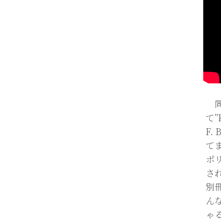
同じ
て”
F
て
ポ
さ
別
ん
ゃ