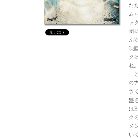
た
ム
ック
団に
ん
映
ク
ね
こ
の
さ
盤
は
ク
メ
い