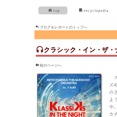
top
encyclopedia
ブログ＆レポートのトップへ
クラシック・イン・ザ・
前のページへ
ス
ズ
の
よ
や
カ