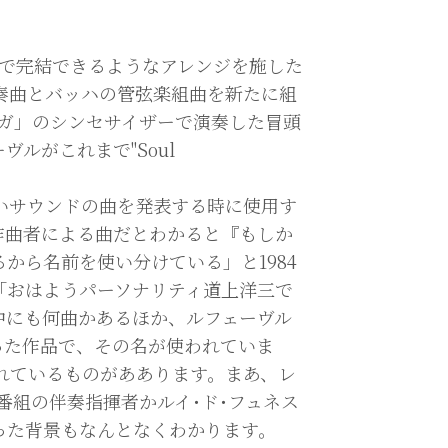
片面で完結できるようなアレンジを施した
協奏曲とバッハの管弦楽組曲を新たに組
ガ」のシンセサイザーで演奏した冒頭
ルがこれまで"Soul
しいサウンドの曲を発表する時に使用す
作曲者による曲だとわかると『もしか
から名前を使い分けている」と1984
「おはようパーソナリティ道上洋三で
中にも何曲かあるほか、ルフェーヴル
った作品で、その名が使われていま
と書かれているものがああります。まあ、レ
番組の伴奏指揮者かルイ･ド･フュネス
った背景もなんとなくわかります。