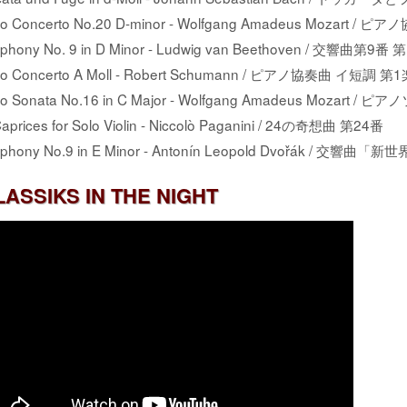
no Concerto No.20 D-minor - Wolfgang Amadeus Mozart 
phony No. 9 in D Minor - Ludwig van Beethoven / 交響曲第9
no Concerto A Moll - Robert Schumann / ピアノ協奏曲 イ短調 第
no Sonata No.16 in C Major - Wolfgang Amadeus Mozart 
aprices for Solo Violin - Niccolò Paganini / 24の奇想曲 第24番
phony No.9 in E Minor - Antonín Leopold Dvořák / 交響
LASSIKS IN THE NIGHT