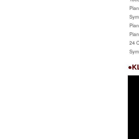
Pia
Sym
Pia
Pia
24 C
Sym
●K