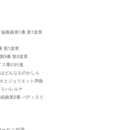
ky / ピアノ協奏曲第1番 第1楽章
40番 第1楽章
ノ協奏曲第3番 第3楽章
i / スイス軍の行進
rt / 恋とはどんなものかしら
vsky / ロミオとジュリエット序曲
メサイヤよりハレルヤ
ch / 管弦楽組曲第2番 バディヌリ
ータとフーガ ニ短調