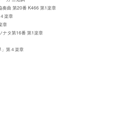
/ ピアノ協奏曲 第20番 K466 第1楽章
番 第４楽章
1楽章
/ ピアノソナタ第16番 第1楽章
曲「新世界」第４楽章