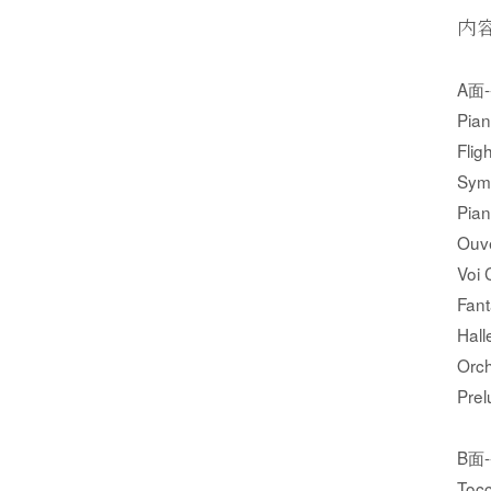
内
A面---
Pia
Fli
Sym
Pia
Ouve
Voi
Fan
Hal
Orc
Pre
B面---
Toc