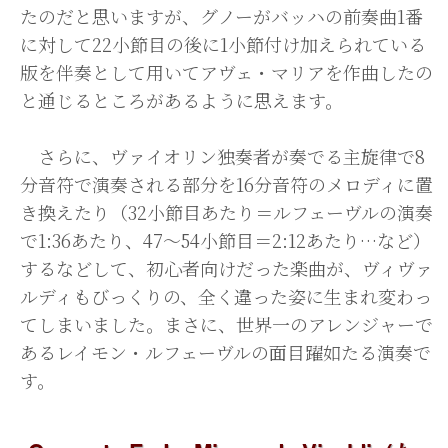
たのだと思いますが、グノーがバッハの前奏曲1番
に対して22小節目の後に1小節付け加えられている
版を伴奏として用いてアヴェ・マリアを作曲したの
と通じるところがあるように思えます。
さらに、ヴァイオリン独奏者が奏でる主旋律で8
分音符で演奏される部分を16分音符のメロディに置
き換えたり（32小節目あたり＝ルフェーヴルの演奏
で1:36あたり、47〜54小節目＝2:12あたり…など）
するなどして、初心者向けだった楽曲が、ヴィヴァ
ルディもびっくりの、全く違った姿に生まれ変わっ
てしまいました。まさに、世界一のアレンジャーで
あるレイモン・ルフェーヴルの面目躍如たる演奏で
す。