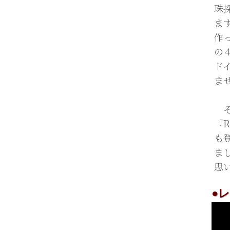
珠
ま
作
の
ド
ま
そ
『
も
ま
思
●レ