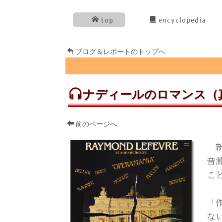
top
encyclopedia
ブログ＆レポートのトップへ
ナディールのロマンス（
前のページへ
新
音
こ
「
な