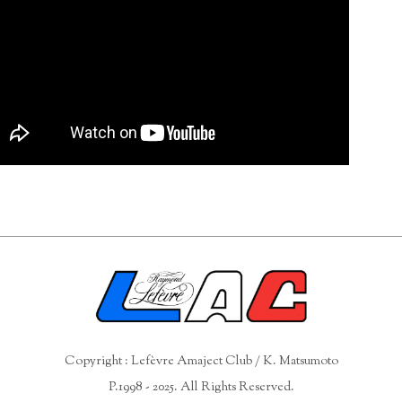
Copyright : Lefèvre Amaject Club / K. Matsumoto
P.1998 - 2025. All Rights Reserved.