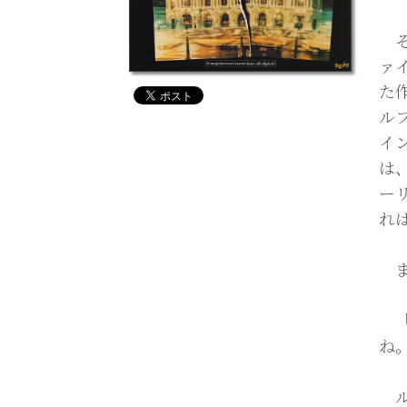
そ
ァ
た
ル
イ
は
ー
れ
ま
「
ね
ル