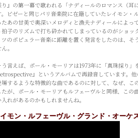
採り』の第一幕で歌われる「ナディールのロマンス（耳
す。ビゼーと同じパリ音楽院に在籍していたレイモン・
ったあの甘美で奥深いメロディと漁夫ナディールによっ
４拍子のリズムで打ち砕かれてしまっているのがショッ
イツのポピュラー音楽に距離を置く発言をしたのは、そ
せん。
う言えば、ポール・モーリアは1973年に「真珠採り」を
Retrospective』というアルバムで再録音していま
登場するような特徴的な曲であるのに対して、なぜ、こ
したが、ポール・モーリアもルフェーヴルと同様、この
い入れがあるのかもしれませんね。
イモン・ルフェーヴル・グランド・オーケストラ "R