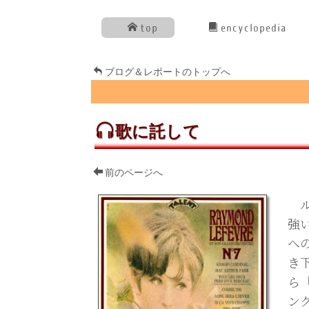
top
encyclopedia
ブログ＆レポートのトップへ
歌に託して
前のページへ
ル
強
へ
き
ら「
ン