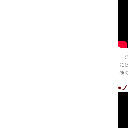
ま
に
他
●ノ