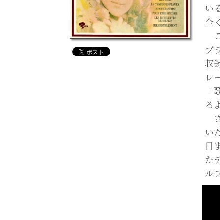
い
全
この
ブ
収
レ
「
る
さ
いた
日ま
た
ル