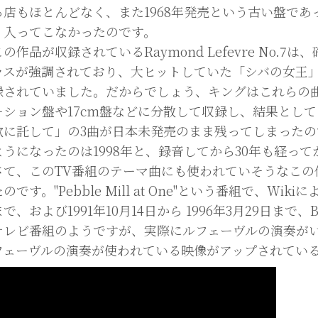
る店もほとんどなく、また1968年発売という古い盤で
く入ってこなかったのです。
作品が収録されているRaymond Lefevre No.
ラスが強調されており、大ヒットしていた「シバの女王
録されていました。だからでしょう、キングはこれらの
ーション盤や17cm盤などに分散して収録し、結果とし
歌に託して」の3曲が日本未発売のまま残ってしまったの
ようになったのは1998年と、録音してから30年も経っ
て、このTV番組のテーマ曲にも使われていそうなこの
のです。"Pebble Mill at One"という番組で、Wikiに
で、および1991年10月14日から 1996年3月29日ま
テレビ番組のようですが、実際にルフェーヴルの演奏が
フェーヴルの演奏が使われている映像がアップされてい