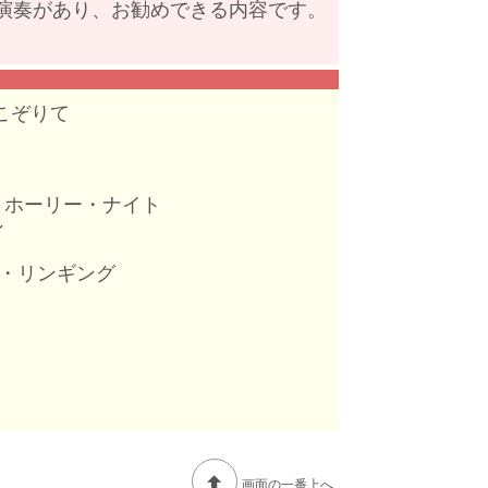
演奏があり、お勧めできる内容です。
びとこぞりて
l) / オー・ホーリー・ナイト
ン
ズ・アー・リンギング
画面の一番上へ