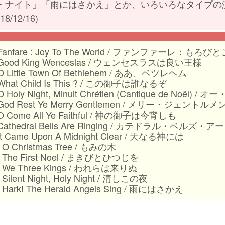
・ナイト」「雨にはさかえ」とか、いろいろなタイプの
18/12/16)
 Fanfare : Joy To The World / ファンファーレ：もろ
 Good King Wenceslas / ウェンセスラスは良い王様
 O Little Town Of Bethlehem / ああ、ベツレヘム
 What Child Is This ? / この御子は誰なるぞ
 O Holy Night, Minuit Chrétien (Cantique de Noë
 God Rest Ye Merry Gentlemen / メリー・ジェントルメ
 O Come All Ye Faithful / 神の御子は今宵しも
 Cathedral Bells Are Ringing / カテドラル・ベル
 It Came Upon A Midnight Clear / 天なる神には
. O Christmas Tree / もみの木
. The First Noel / まきびとひつじを
. We Three Kings / われらは来りぬ
. Silent Night, Holy Night / 清しこの夜
. Hark! The Herald Angels Sing / 雨にはさかえ