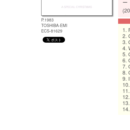
ー
(20
P.1983
TOSHIBA-EMI
1.
ECS-81629
2.
3.
4.
5.
6.
7.
8.
9.
10
11
12
13
14