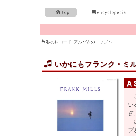
top
encyclopedia
私のレコード･アルバムのトップへ
いかにもフランク・ミル
A 
こ
い
ぎ
い
プ