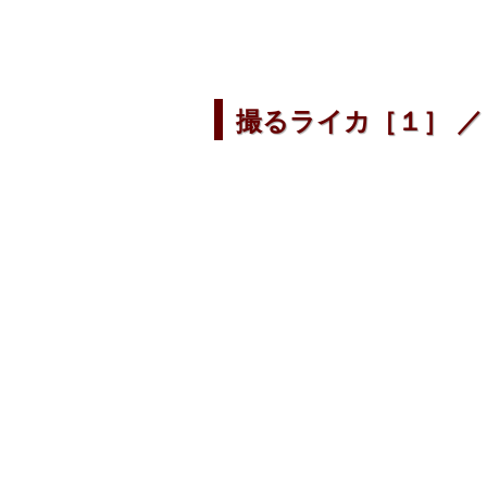
撮るライカ［１］ ／