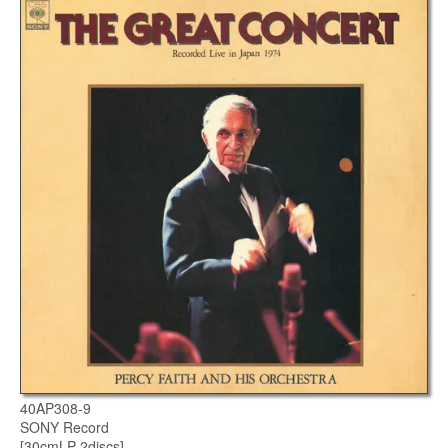
40AP308-9
SONY Record
[30cmLP 2discs]